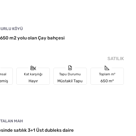
URLU KÖYÜ
50 m2 yolu olan Çay bahçesi
SATILIK
msal
Kat karşılığı
Tapu Durumu
Toplam m²
memiş
Hayır
Müstakil Tapu
650 m²
TALAN MAH
esinde satılık 3+1 Üst dubleks daire