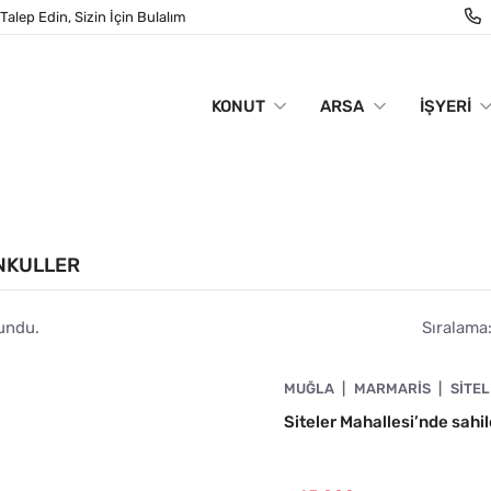
Talep Edin, Sizin İçin Bulalım
KONUT
ARSA
İŞYERI
NKULLER
lundu.
Sıralama
4890-1063
MUĞLA
MARMARIS
SITE
Siteler Mahallesi’nde sahil