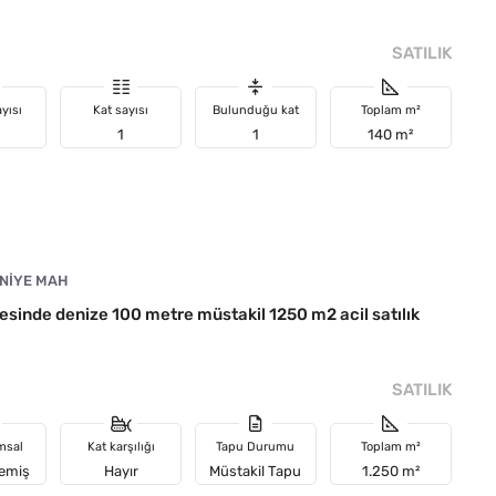
SATILIK
yısı
Kat sayısı
Bulunduğu kat
Toplam m²
1
1
140 m²
NIYE MAH
sinde denize 100 metre müstakil 1250 m2 acil satılık
SATILIK
msal
Kat karşılığı
Tapu Durumu
Toplam m²
memiş
Hayır
Müstakil Tapu
1.250 m²