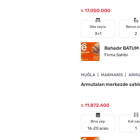
₺ 17.000.000
Oda sayısı
Banyo sa
3+1
2
Bahadır BATUM
Firma Sahibi
4890-1059
MUĞLA
MARMARIS
ARMU
N
Armutalan merkezde satıl
₺ 11.872.400
Bina yaşı
Kat say
16-20 arası
1