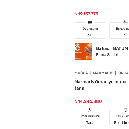
₺ 19.157.775
Oda sayısı
Banyo sa
3+1
2
Bahadır BATUM
Firma Sahibi
4890-1056
MUĞLA
MARMARIS
ORHA
Marmaris Orhaniye mahalle
tarla
₺ 14.246.880
İmar durumu
Kaks - e
Tarla
Belirtil