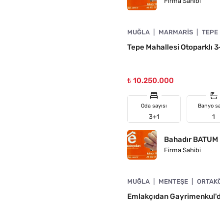
Firma Sahibi
4890-1062
MUĞLA
MARMARIS
TEPE
N
Tepe Mahallesi Otoparklı 3+
₺ 10.250.000
Oda sayısı
Banyo sa
3+1
1
Bahadır BATUM
Firma Sahibi
4890-1005
MUĞLA
MENTEŞE
ORTAK
A UYGUN
Emlakçıdan Gayrimenkul'd