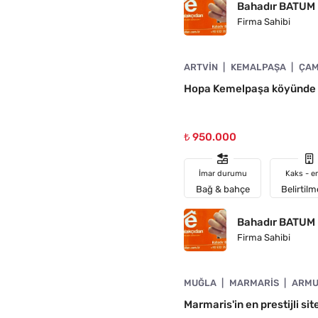
Bahadır BATUM
Firma Sahibi
4890-1058
ARTVIN
KEMALPAŞA
ÇAM
Hopa Kemelpaşa köyünde 6
₺ 950.000
İmar durumu
Kaks - e
Bağ & bahçe
Belirtil
Bahadır BATUM
Firma Sahibi
4890-1057
MUĞLA
MARMARIS
ARMU
A UYGUN
Marmaris'in en prestijli sit