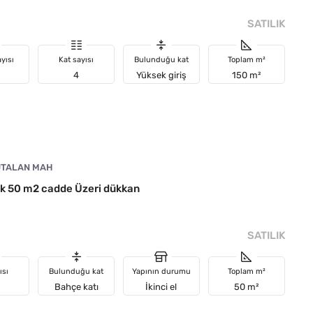
SATILIK
yısı
Kat sayısı
Bulunduğu kat
Toplam m²
4
Yüksek giriş
150 m²
TALAN MAH
ık 50 m2 cadde Üzeri dükkan
SATILIK
ısı
Bulunduğu kat
Yapının durumu
Toplam m²
Bahçe katı
İkinci el
50 m²