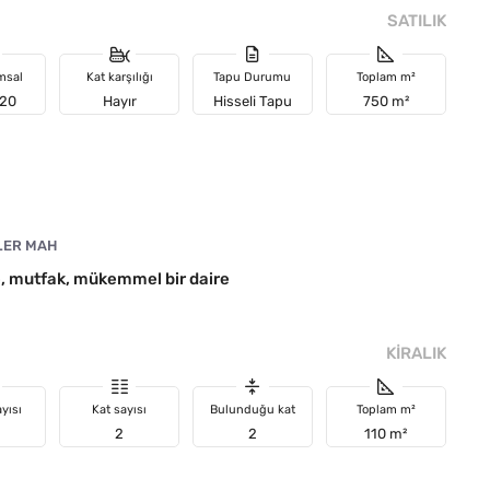
SATILIK
msal
Kat karşılığı
Tapu Durumu
Toplam m²
 20
Hayır
Hisseli Tapu
750 m²
LER MAH
re, mutfak, mükemmel bir daire
KIRALIK
yısı
Kat sayısı
Bulunduğu kat
Toplam m²
2
2
110 m²