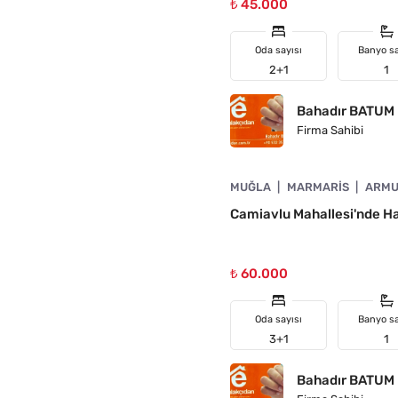
₺ 45.000
Oda sayısı
Banyo sa
2+1
1
Bahadır BATUM
Firma Sahibi
4890-1013
MUĞLA
MARMARIS
ARMU
N
Camiavlu Mahallesi'nde Hav
₺ 60.000
Oda sayısı
Banyo sa
3+1
1
Bahadır BATUM