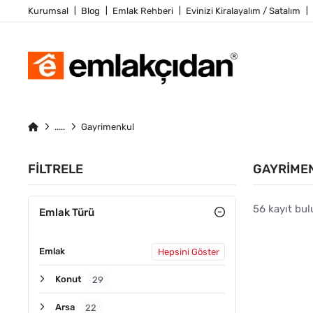
Kurumsal
Blog
Emlak Rehberi
Evinizi Kiralayalım / Satalım
Gayrimenkul
FILTRELE
GAYRIME
56 kayıt bu
Emlak Türü
Emlak
Hepsini Göster
KIRALIK
Konut
29
Arsa
22