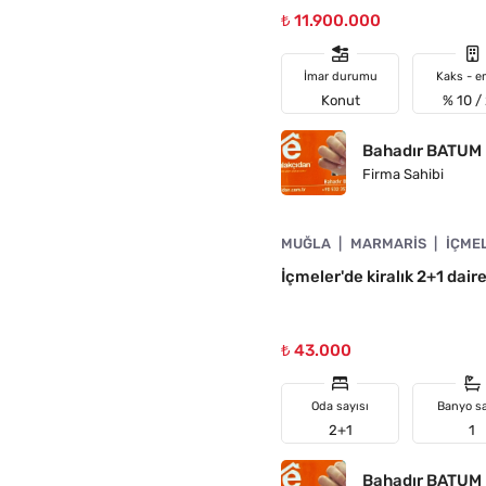
₺ 11.900.000
İmar durumu
Kaks - e
Konut
% 10 /
Bahadır BATUM
Firma Sahibi
4890-1020
MUĞLA
MARMARIS
İÇME
İçmeler'de kiralık 2+1 dai
₺ 43.000
Oda sayısı
Banyo sa
2+1
1
Bahadır BATUM