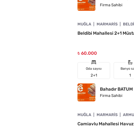
Firma Sahibi
4890-1006
MUĞLA
MARMARIS
BELD
N
Beldibi Mahallesi 2+1 Müstak
₺ 60.000
Oda sayısı
Banyo sa
2+1
1
Bahadır BATUM
Firma Sahibi
4890-1060
MUĞLA
MARMARIS
ARMU
N
Camiavlu Mahallesi Havuzlu