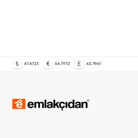
47.4723
54.7972
63.7961