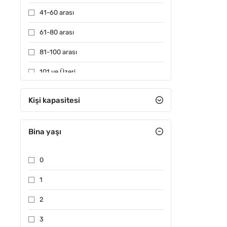
41-60 arası
61-80 arası
81-100 arası
101 ve Üzeri
Kişi kapasitesi
Bina yaşı
0
1
2
3