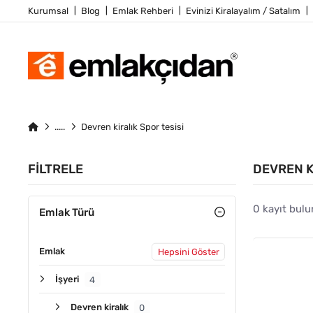
Kurumsal
Blog
Emlak Rehberi
Evinizi Kiralayalım / Satalım
Devren kiralık Spor tesisi
FILTRELE
DEVREN K
0 kayıt bulu
Emlak Türü
Emlak
Hepsini Göster
İşyeri
4
Devren kiralık
0