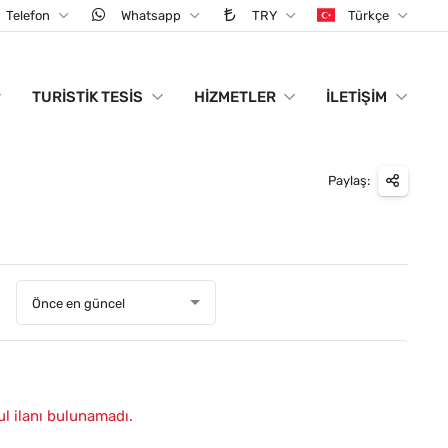
Telefon
Whatsapp
TRY
Türkçe
TURISTIK TESIS
HIZMETLER
İLETIŞIM
Paylaş:
:
Önce en güncel
ul ilanı bulunamadı.