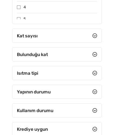
4
5
6-10 arası
Kat sayısı
11-15 arası
Bulunduğu kat
16-20 arası
21-25 arası
Isıtma tipi
26-30 arası
31 ve Üzeri
Yapının durumu
Kullanım durumu
Krediye uygun