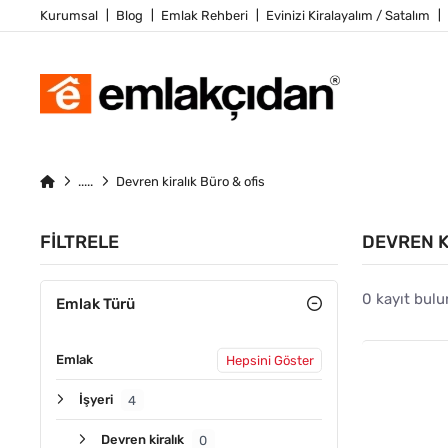
Kurumsal
Blog
Emlak Rehberi
Evinizi Kiralayalım / Satalım
Devren kiralık Büro & ofis
FILTRELE
DEVREN K
0 kayıt bulu
Emlak Türü
Emlak
Hepsini Göster
İşyeri
4
Devren kiralık
0