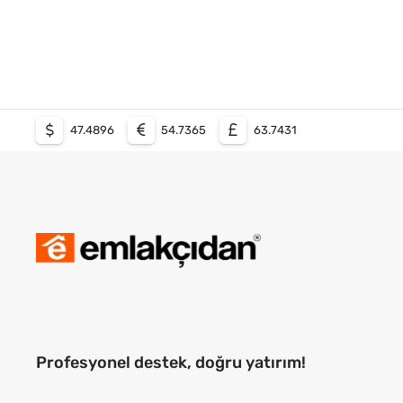
47.4896
54.7365
63.7431
Profesyonel destek, doğru yatırım!