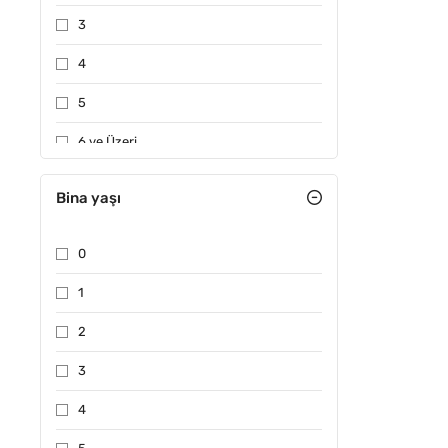
3
4
5
6 ve Üzeri
Bina yaşı
0
1
2
3
4