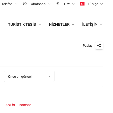
Telefon
Whatsapp
TRY
Türkçe
TURISTIK TESIS
HIZMETLER
İLETIŞIM
Paylaş:
:
Önce en güncel
ul ilanı bulunamadı.