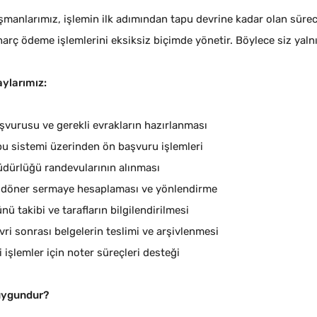
anlarımız, işlemin ilk adımından tapu devrine kadar olan süreci 
arç ödeme işlemlerini eksiksiz biçimde yönetir. Böylece siz yal
ylarımız:
şvurusu ve gerekli evrakların hazırlanması
u sistemi üzerinden ön başvuru işlemleri
dürlüğü randevularının alınması
 döner sermaye hesaplaması ve yönlendirme
nü takibi ve tarafların bilgilendirilmesi
ri sonrası belgelerin teslimi ve arşivlenmesi
i işlemler için noter süreçleri desteği
 uygundur?