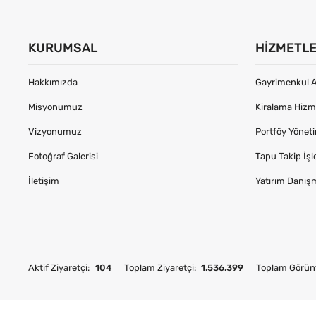
KURUMSAL
HIZMETL
Hakkımızda
Gayrimenkul A
Misyonumuz
Kiralama Hizme
Vizyonumuz
Portföy Yönet
Fotoğraf Galerisi
Tapu Takip İşl
İletişim
Yatırım Danış
Aktif Ziyaretçi:
104
Toplam Ziyaretçi:
1.536.399
Toplam Görün