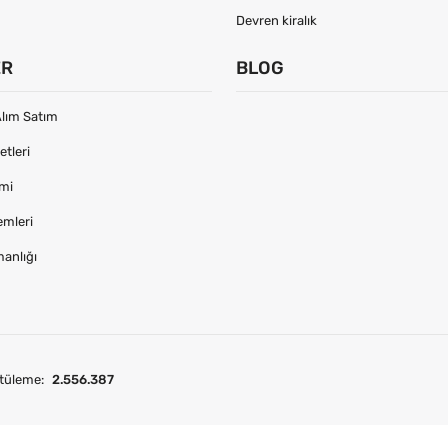
Devren kiralık
ER
BLOG
lım Satım
tleri
imi
emleri
manlığı
tüleme:
2.556.387