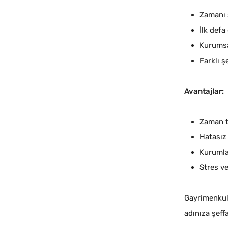
Zamanı s
İlk defa
Kurumsa
Farklı ş
Avantajlar:
Zaman t
Hatasız 
Kurumla
Stres v
Gayrimenkulü
adınıza şeffa