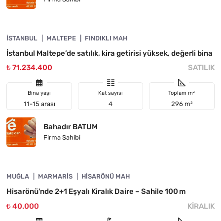
4890-1054
İSTANBUL
ACIL
MALTEPE
FINDIKLI MAH
İstanbul Maltepe’de satılık, kira getirisi yüksek, değerli bina
₺ 71.234.400
SATILIK
Bina yaşı
Kat sayısı
Toplam m²
11-15 arası
4
296 m²
Bahadır BATUM
Firma Sahibi
4890-1053
MUĞLA
KIRALIK
MARMARIS
HISARÖNÜ MAH
Hisarönü'nde 2+1 Eşyalı Kiralık Daire – Sahile 100 m
₺ 40.000
KIRALIK