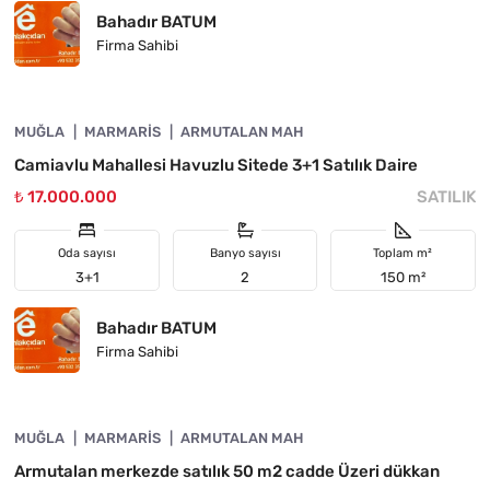
Bahadır BATUM
Firma Sahibi
4890-1060
MUĞLA
ÖNE ÇIKAN
MARMARIS
ARMUTALAN MAH
Camiavlu Mahallesi Havuzlu Sitede 3+1 Satılık Daire
₺ 17.000.000
SATILIK
Oda sayısı
Banyo sayısı
Toplam m²
3+1
2
150 m²
Bahadır BATUM
Firma Sahibi
4890-1059
MUĞLA
ÖNE ÇIKAN
MARMARIS
ARMUTALAN MAH
Armutalan merkezde satılık 50 m2 cadde Üzeri dükkan