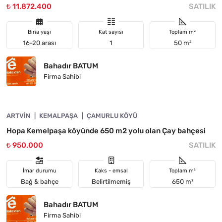
₺ 11.872.400
SATILIK
Bina yaşı
Kat sayısı
Toplam m²
16-20 arası
1
50 m²
Bahadır BATUM
Firma Sahibi
4890-1058
ARTVIN
ACIL
KEMALPAŞA
ÇAMURLU KÖYÜ
Hopa Kemelpaşa köyünde 650 m2 yolu olan Çay bahçesi
₺ 950.000
SATILIK
İmar durumu
Kaks - emsal
Toplam m²
Bağ & bahçe
Belirtilmemiş
650 m²
Bahadır BATUM
Firma Sahibi