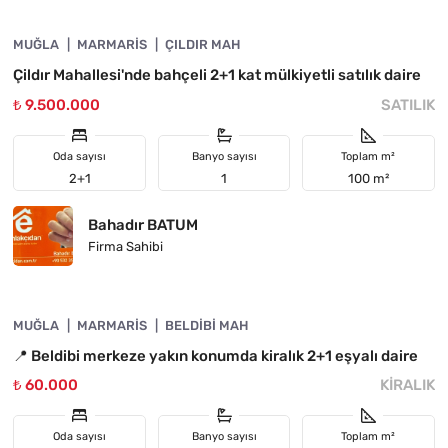
MUĞLA
YATIRIMA UYGUN
MARMARIS
ÇILDIR MAH
Çildır Mahallesi'nde bahçeli 2+1 kat mülkiyetli satılık daire
₺ 9.500.000
SATILIK
Oda sayısı
Banyo sayısı
Toplam m²
2+1
1
100 m²
Bahadır BATUM
Firma Sahibi
4890-1050
MUĞLA
ÖNE ÇIKAN
MARMARIS
BELDIBI MAH
📍 Beldibi merkeze yakın konumda kiralık 2+1 eşyalı daire
₺ 60.000
KIRALIK
Oda sayısı
Banyo sayısı
Toplam m²