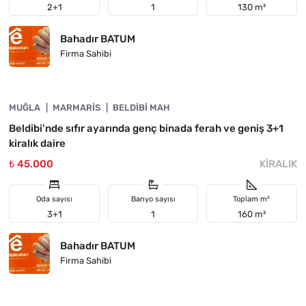
2+1
1
130 m²
Bahadır BATUM
Firma Sahibi
4890-1049
MUĞLA
ÖNE ÇIKAN
MARMARIS
BELDIBI MAH
Beldibi’nde sıfır ayarında genç binada ferah ve geniş 3+1
kiralık daire
₺ 45.000
KIRALIK
Oda sayısı
Banyo sayısı
Toplam m²
3+1
1
160 m²
Bahadır BATUM
Firma Sahibi
4890-1048