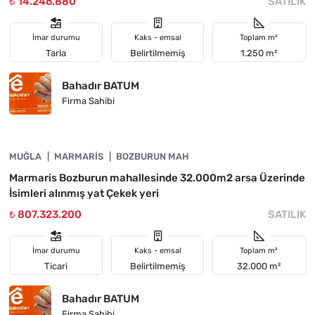
₺ 14.246.880
SATILIK
İmar durumu
Kaks - emsal
Toplam m²
Tarla
Belirtilmemiş
1.250 m²
Bahadır BATUM
Firma Sahibi
4890-1055
MUĞLA
YATIRIMA UYGUN
MARMARIS
BOZBURUN MAH
Marmaris Bozburun mahallesinde 32.000m2 arsa Üzerinde
İsimleri alınmış yat Çekek yeri
₺ 807.323.200
SATILIK
İmar durumu
Kaks - emsal
Toplam m²
Ticari
Belirtilmemiş
32.000 m²
Bahadır BATUM
Firma Sahibi