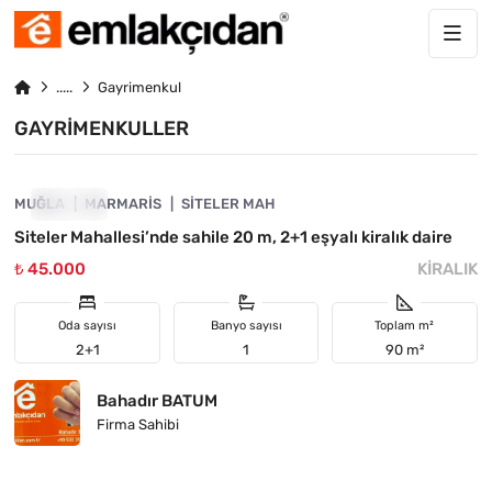
Gayrimenkul
GAYRIMENKULLER
4890-1063
MUĞLA
KIRALIK
MARMARIS
SITELER MAH
Siteler Mahallesi’nde sahile 20 m, 2+1 eşyalı kiralık daire
₺ 45.000
KIRALIK
Oda sayısı
Banyo sayısı
Toplam m²
2+1
1
90 m²
Bahadır BATUM
Firma Sahibi
4890-1013