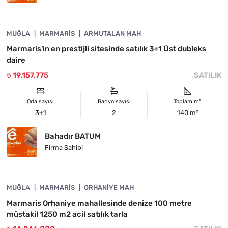
4890-1057
MUĞLA
YATIRIMA UYGUN
MARMARIS
ARMUTALAN MAH
Marmaris'in en prestijli sitesinde satılık 3+1 Üst dubleks
daire
₺ 19.157.775
SATILIK
Oda sayısı
Banyo sayısı
Toplam m²
3+1
2
140 m²
Bahadır BATUM
Firma Sahibi
4890-1056
MUĞLA
ACIL
MARMARIS
ORHANIYE MAH
Marmaris Orhaniye mahallesinde denize 100 metre
müstakil 1250 m2 acil satılık tarla