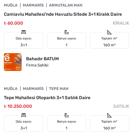
MUĞLA
ÖNE ÇIKAN
MARMARIS
ARMUTALAN MAH
Camiavlu Mahallesi'nde Havuzlu Sitede 3+1 Kiralık Daire
₺ 60.000
KIRALIK
Oda sayısı
Banyo sayısı
Toplam m²
3+1
1
160 m²
Bahadır BATUM
Firma Sahibi
4890-1062
MUĞLA
ÖNE ÇIKAN
MARMARIS
TEPE MAH
Tepe Mahallesi Otoparklı 3+1 Satılık Daire
₺ 10.250.000
SATILIK
Oda sayısı
Banyo sayısı
Toplam m²
3+1
1
160 m²