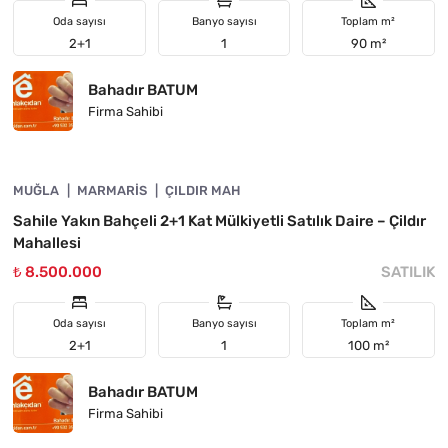
Oda sayısı
Banyo sayısı
Toplam m²
2+1
1
90 m²
Bahadır BATUM
Firma Sahibi
4890-1052
MUĞLA
YATIRIMA UYGUN
MARMARIS
ÇILDIR MAH
Sahile Yakın Bahçeli 2+1 Kat Mülkiyetli Satılık Daire – Çildır
Mahallesi
₺ 8.500.000
SATILIK
Oda sayısı
Banyo sayısı
Toplam m²
2+1
1
100 m²
Bahadır BATUM
Firma Sahibi
4890-1051