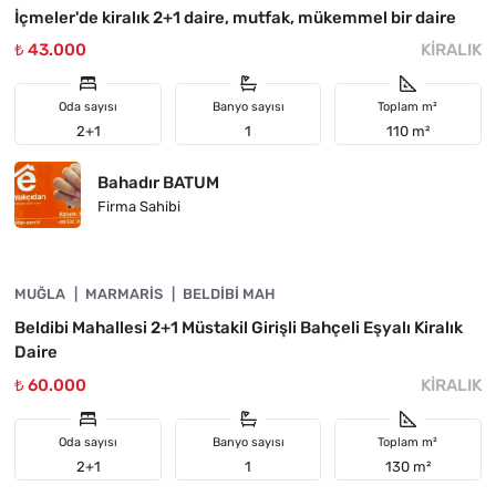
İçmeler'de kiralık 2+1 daire, mutfak, mükemmel bir daire
₺ 43.000
KIRALIK
Oda sayısı
Banyo sayısı
Toplam m²
2+1
1
110 m²
Bahadır BATUM
Firma Sahibi
4890-1006
MUĞLA
ÖNE ÇIKAN
MARMARIS
BELDIBI MAH
Beldibi Mahallesi 2+1 Müstakil Girişli Bahçeli Eşyalı Kiralık
Daire
₺ 60.000
KIRALIK
Oda sayısı
Banyo sayısı
Toplam m²
2+1
1
130 m²