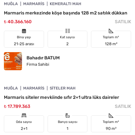
MUĞLA
YATIRIMA UYGUN
MARMARIS
KEMERALTI MAH
Marmaris merkezinde köşe başında 128 m2 satılık dükkan
₺ 40.366.160
SATILIK
Bina yaşı
Kat sayısı
Toplam m²
21-25 arası
2
128 m²
Bahadır BATUM
Firma Sahibi
4890-1044
MUĞLA
YATIRIMA UYGUN
MARMARIS
SITELER MAH
Marmaris siteler mevkiinde sıfır 2+1 ultra lüks daireler
₺ 17.789.363
SATILIK
Oda sayısı
Banyo sayısı
Toplam m²
2+1
1
90 m²