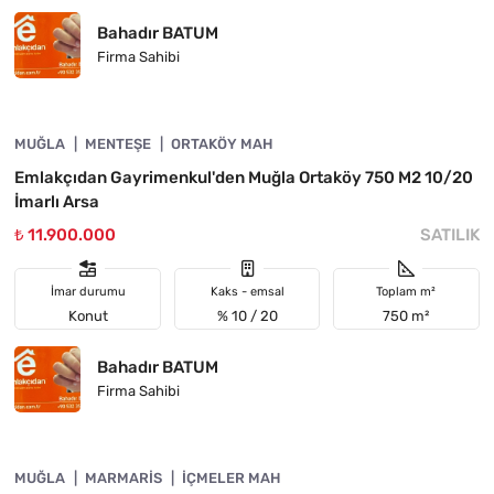
Bahadır BATUM
Firma Sahibi
4890-1005
MUĞLA
YATIRIMA UYGUN
MENTEŞE
ORTAKÖY MAH
Emlakçıdan Gayrimenkul'den Muğla Ortaköy 750 M2 10/20
İmarlı Arsa
₺ 11.900.000
SATILIK
İmar durumu
Kaks - emsal
Toplam m²
Konut
% 10 / 20
750 m²
Bahadır BATUM
Firma Sahibi
4890-1020
MUĞLA
ACIL
MARMARIS
İÇMELER MAH